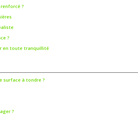
 renforcé ?
ières
aliste
nce ?
 en toute tranquillité
e surface à tondre ?
tager ?